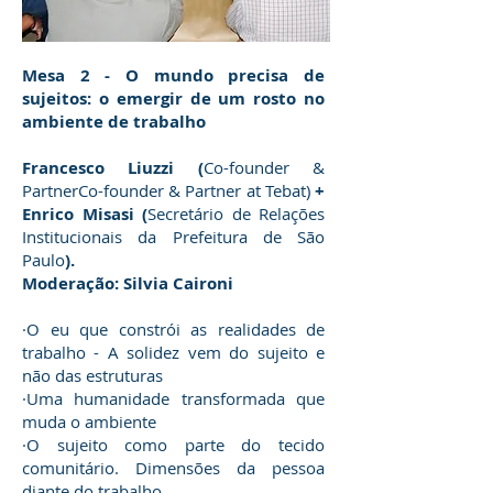
Mesa 2 - O mundo precisa de
sujeitos: o emergir de um rosto no
ambiente de trabalho
Francesco Liuzzi (
Co-founder &
PartnerCo-founder & Partner at Tebat)
+
Enrico Misasi (
Secretário de Relações
Institucionais da Prefeitura de São
Paulo
).
Moderação: Silvia Caironi
·O eu que constrói as realidades de
trabalho - A solidez vem do sujeito e
não das estruturas
·Uma humanidade transformada que
muda o ambiente
·O sujeito como parte do tecido
comunitário. Dimensões da pessoa
diante do trabalho