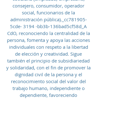
consejero, consumidor, operador
social, funcionarios de la
administración pública)._cc781905-
5cde- 3194 -bb3b-136bad5cf58d_A
CdO, reconociendo la centralidad de la
persona, fomenta y apoya las acciones
individuales con respeto a la libertad
de elección y creatividad. Sigue
también el principio de subsidiariedad
y solidaridad, con el fin de promover la
dignidad civil de la persona y el
reconocimiento social del valor del
trabajo humano, independiente o
dependiente, favoreciendo
especialmente el aumento de las
oportunidades de empleo y
fomentando el trabajo por cuenta
propia. Áreas de intervención: trabajo
y formación, solidaridad y
subsidiariedad, salud, seguros,