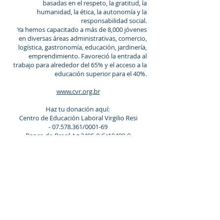
basadas en el respeto, la gratitud, la
humanidad, la ética, la autonomía y la
responsabilidad social.
Ya hemos capacitado a más de 8,000 jóvenes
en diversas áreas administrativas, comercio,
logística, gastronomía, educación, jardinería,
emprendimiento. Favoreció la entrada al
trabajo para alrededor del 65% y el acceso a la
educación superior para el 40%.
www.cvr.org.br
Haz tu donación aquí:
Centro de Educación Laboral Virgilio Resi
-
07.578.361
/0001-69
Banco do Brasil Ag 3495-9 Cc19499-9
Escuela Agrícola
reina de los
apostoles