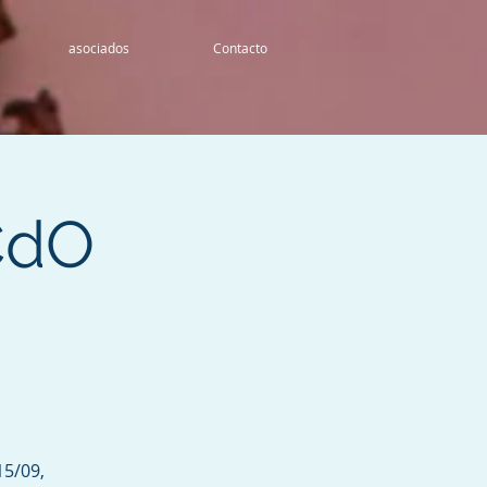
asociados
Contacto
 CdO
15/09,