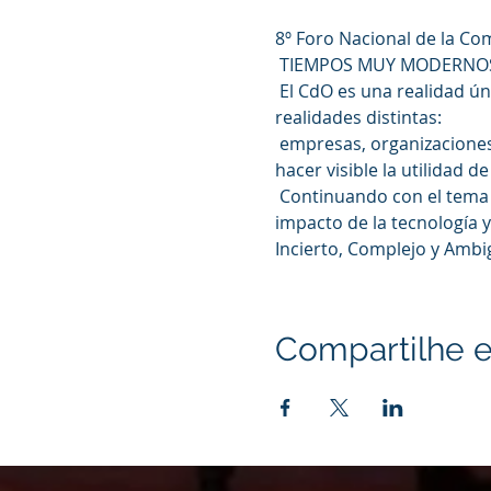
8º Foro Nacional de la Co
 TIEMPOS MUY MODERNOS: 
 El CdO es una realidad única dentro del escenario asociativo brasileño, y eso es porque coexisten tres 
realidades distintas:
 empresas, organizaciones sin fines de lucro y autónomos, en el sector público y privado. Nuestro desafío es 
hacer visible la utilidad 
 Continuando con el tema de los últimos tres foros, BERNHARD SCHOLZ plantea abiertamente el tema del 
impacto de la tecnología y
Incierto, Complejo y Ambig
Compartilhe e