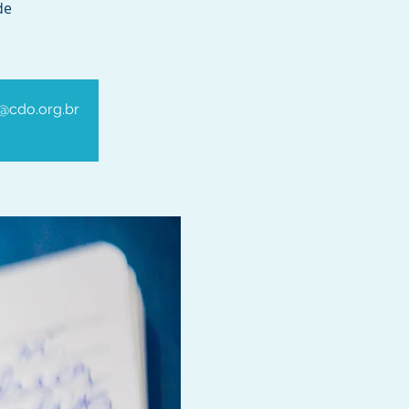
de
o@cdo.org.br