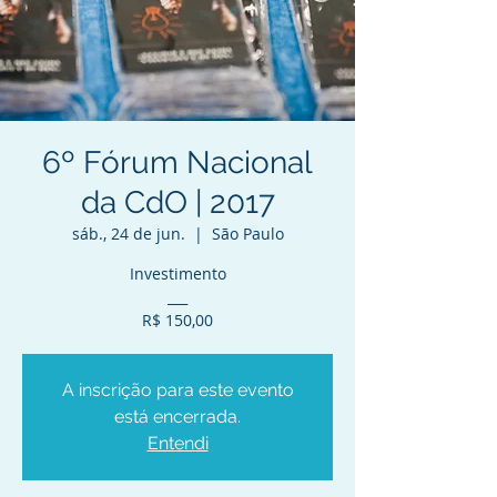
6º Fórum Nacional
da CdO | 2017
sáb., 24 de jun.
  |  
São Paulo
Investimento
___
R$ 150,00
A inscrição para este evento
está encerrada.
Entendi