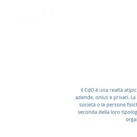
Chi siamo
Lavori Sociali
Compagnia delle Opere
Brasile
Il CdO è una realtà atipi
aziende, onlus e privati. La 
società o le persone fisic
seconda della loro tipolog
organ