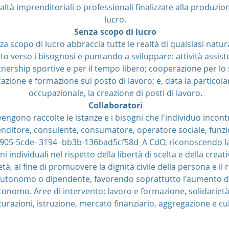
ltà imprenditoriali o professionali finalizzate alla produzion
lucro.
Senza scopo di lucro
za scopo di lucro abbraccia tutte le realtà di qualsiasi natur
 verso i bisognosi e puntando a sviluppare: attività assistenz
nership sportive e per il tempo libero; cooperazione per lo 
icazione e formazione sul posto di lavoro; e, data la partico
occupazionale, la creazione di posti di lavoro.
Collaboratori
vengono raccolte le istanze e i bisogni che l'individuo incont
nditore, consulente, consumatore, operatore sociale, funzi
905-5cde- 3194 -bb3b-136bad5cf58d_A CdO, riconoscendo la 
i individuali nel rispetto della libertà di scelta e della creati
ietà, al fine di promuovere la dignità civile della persona e i
autonomo o dipendente, favorendo soprattutto l'aumento de
tonomo. Aree di intervento: lavoro e formazione, solidarietà 
curazioni, istruzione, mercato finanziario, aggregazione e cu