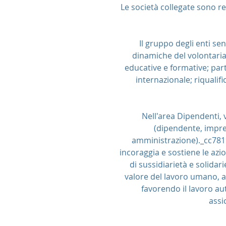
Le società collegate sono rea
Il gruppo degli enti sen
dinamiche del volontariato
educative e formative; part
internazionale; riqualif
Nell'area Dipendenti, 
(dipendente, impre
amministrazione)._cc781
incoraggia e sostiene le azion
di sussidiarietà e solidar
valore del lavoro umano, 
favorendo il lavoro au
assi