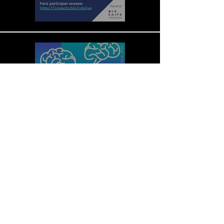
As 10 Competências dos
Profissionais do Futuro
Riproduci Video
Carica altro
© 2017 Companhia das Obras Brasil -
Tutti i diritti riservati