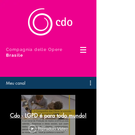
Compagnia delle Opere
Brasile
Meu canal
Cdo - LGPD é para todo mundo!
Riproduci Video