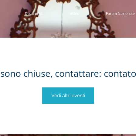
Documenti
video
Forum Nazionale
i sono chiuse, contattare: conta
Vedi altri eventi