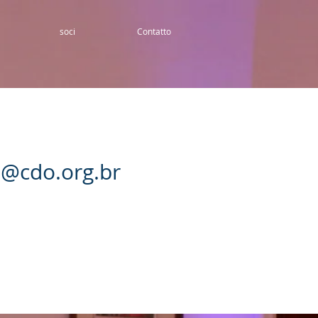
soci
Contatto
to@cdo.org.br