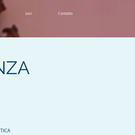
soci
Contatto
NZA
TICA