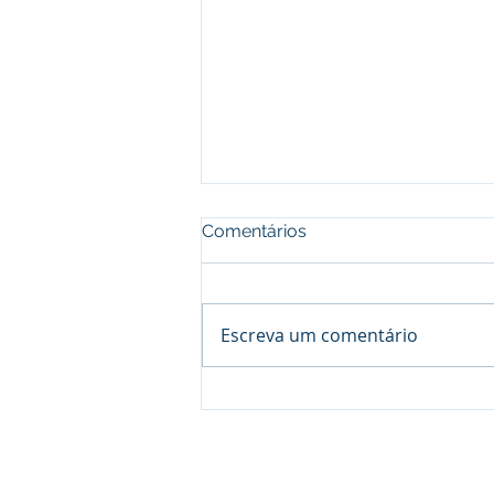
Comentários
Escreva um comentário
Campanha Rio Grande do
Sul
© 2017 Companhia das Obras Brasil - To