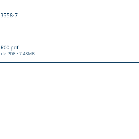
83558-7
-R00
.pdf
 de PDF • 7.43MB